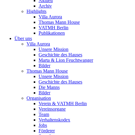
Aktuell
Archiv
Highlights
Villa Aurora
Thomas Mann House
VATMH Berlin
Publikationen
Über uns
Villa Aurora
Unsere Mission
Geschichte des Hauses
Marta & Lion Feuchtwanger
Bilder
Thomas Mann House
Unsere Mission
Geschichte des Hauses
Die Manns
Bilder
Organisation
Verein & VATMH Berlin
Vereinsorgane
Team
Verhaltenskodex
Jobs
Förderer