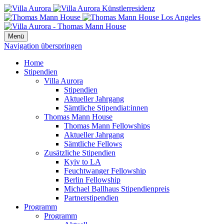
Menü
Navigation überspringen
Home
Stipendien
Villa Aurora
Stipendien
Aktueller Jahrgang
Sämtliche Stipendiat:innen
Thomas Mann House
Thomas Mann Fellowships
Aktueller Jahrgang
Sämtliche Fellows
Zusätzliche Stipendien
Kyiv to LA
Feuchtwanger Fellowship
Berlin Fellowship
Michael Ballhaus Stipendienpreis
Partnerstipendien
Programm
Programm