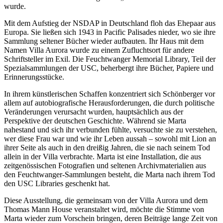
wurde.
Mit dem Aufstieg der NSDAP in Deutschland floh das Ehepaar aus
Europa. Sie ließen sich 1943 in Pacific Palisades nieder, wo sie ihre
Sammlung seltener Bücher wieder aufbauten. Ihr Haus mit dem
Namen Villa Aurora wurde zu einem Zufluchtsort für andere
Schriftsteller im Exil. Die Feuchtwanger Memorial Library, Teil der
Spezialsammlungen der USC, beherbergt ihre Bücher, Papiere und
Erinnerungsstücke.
In ihrem künstlerischen Schaffen konzentriert sich Schönberger vor
allem auf autobiografische Herausforderungen, die durch politische
Veränderungen verursacht wurden, hauptsächlich aus der
Perspektive der deutschen Geschichte. Während sie Marta
nahestand und sich ihr verbunden fühlte, versuchte sie zu verstehen,
wer diese Frau war und wie ihr Leben aussah – sowohl mit Lion an
ihrer Seite als auch in den dreißig Jahren, die sie nach seinem Tod
allein in der Villa verbrachte. Marta ist eine Installation, die aus
zeitgenössischen Fotografien und seltenen Archivmaterialien aus
den Feuchtwanger-Sammlungen besteht, die Marta nach ihrem Tod
den USC Libraries geschenkt hat.
Diese Ausstellung, die gemeinsam von der Villa Aurora und dem
Thomas Mann House veranstaltet wird, möchte die Stimme von
Marta wieder zum Vorschein bringen, deren Beiträge lange Zeit von