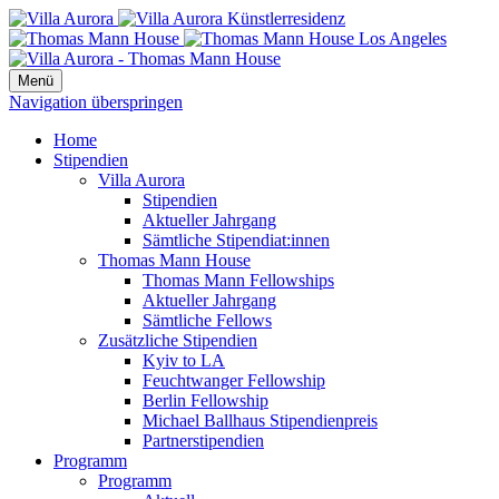
Menü
Navigation überspringen
Home
Stipendien
Villa Aurora
Stipendien
Aktueller Jahrgang
Sämtliche Stipendiat:innen
Thomas Mann House
Thomas Mann Fellowships
Aktueller Jahrgang
Sämtliche Fellows
Zusätzliche Stipendien
Kyiv to LA
Feuchtwanger Fellowship
Berlin Fellowship
Michael Ballhaus Stipendienpreis
Partnerstipendien
Programm
Programm