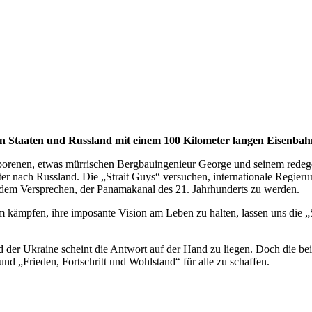
gten Staaten und Russland mit einem 100 Kilometer langen Eisenba
borenen, etwas mürrischen Bergbauingenieur George und seinem redege
iter nach Russland. Die „Strait Guys“ versuchen, internationale Regie
 dem Versprechen, der Panamakanal des 21. Jahrhunderts zu werden.
 kämpfen, ihre imposante Vision am Leben zu halten, lassen uns die „
d der Ukraine scheint die Antwort auf der Hand zu liegen. Doch die b
 und „Frieden, Fortschritt und Wohlstand“ für alle zu schaffen.