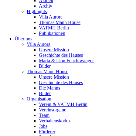
Aktuell
Archiv
Highlights
Villa Aurora
Thomas Mann House
VATMH Berlin
Publikationen
Über uns
Villa Aurora
Unsere Mission
Geschichte des Hauses
Marta & Lion Feuchtwanger
Bilder
Thomas Mann House
Unsere Mission
Geschichte des Hauses
Die Manns
Bilder
Organisation
Verein & VATMH Berlin
Vereinsorgane
Team
Verhaltenskodex
Jobs
Förderer