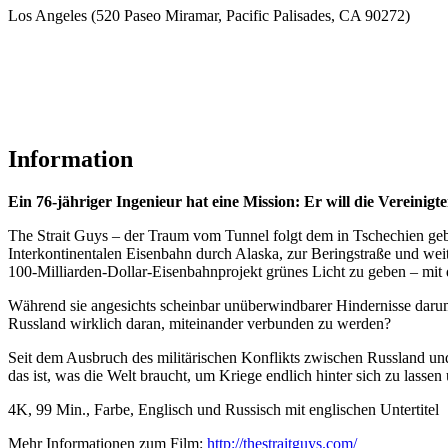
Los Angeles (520 Paseo Miramar, Pacific Palisades, CA 90272)
Information
Ein 76-jähriger Ingenieur hat eine Mission: Er will die Vereini
The Strait Guys – der Traum vom Tunnel folgt dem in Tschechien ge
Interkontinentalen Eisenbahn durch Alaska, zur Beringstraße und we
100-Milliarden-Dollar-Eisenbahnprojekt grünes Licht zu geben – mit
Während sie angesichts scheinbar unüberwindbarer Hindernisse darum
Russland wirklich daran, miteinander verbunden zu werden?
Seit dem Ausbruch des militärischen Konflikts zwischen Russland un
das ist, was die Welt braucht, um Kriege endlich hinter sich zu lassen
4K, 99 Min., Farbe, Englisch und Russisch mit englischen Untertitel
Mehr Informationen zum Film:
http://thestraitguys.com/