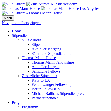
Menü
Navigation überspringen
Home
Stipendien
Villa Aurora
Stipendien
Aktueller Jahrgang
Sämtliche Stipendiat:innen
Thomas Mann House
Thomas Mann Fellowships
Aktueller Jahrgang
Sämtliche Fellows
Zusätzliche Stipendien
Kyiv to LA
Feuchtwanger Fellowship
Berlin Fellowship
Michael Ballhaus Stipendienpreis
Partnerstipendien
Programm
Programm