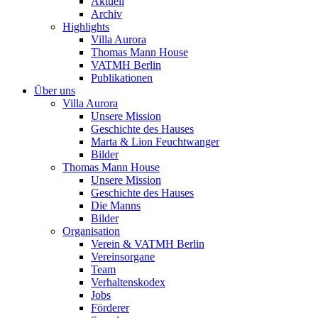
Aktuell
Archiv
Highlights
Villa Aurora
Thomas Mann House
VATMH Berlin
Publikationen
Über uns
Villa Aurora
Unsere Mission
Geschichte des Hauses
Marta & Lion Feuchtwanger
Bilder
Thomas Mann House
Unsere Mission
Geschichte des Hauses
Die Manns
Bilder
Organisation
Verein & VATMH Berlin
Vereinsorgane
Team
Verhaltenskodex
Jobs
Förderer