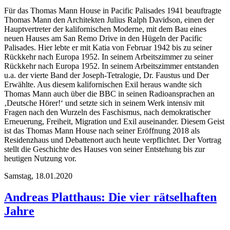
Für das Thomas Mann House in Pacific Palisades 1941 beauftragte
Thomas Mann den Architekten Julius Ralph Davidson, einen der
Hauptvertreter der kalifornischen Moderne, mit dem Bau eines
neuen Hauses am San Remo Drive in den Hügeln der Pacific
Palisades. Hier lebte er mit Katia von Februar 1942 bis zu seiner
Rückkehr nach Europa 1952. In seinem Arbeitszimmer zu seiner
Rückkehr nach Europa 1952. In seinem Arbeitszimmer entstanden
u.a. der vierte Band der Joseph-Tetralogie, Dr. Faustus und Der
Erwählte. Aus diesem kalifornischen Exil heraus wandte sich
Thomas Mann auch über die BBC in seinen Radioansprachen an
‚Deutsche Hörer!‘ und setzte sich in seinem Werk intensiv mit
Fragen nach den Wurzeln des Faschismus, nach demokratischer
Erneuerung, Freiheit, Migration und Exil auseinander. Diesem Geist
ist das Thomas Mann House nach seiner Eröffnung 2018 als
Residenzhaus und Debattenort auch heute verpflichtet. Der Vortrag
stellt die Geschichte des Hauses von seiner Entstehung bis zur
heutigen Nutzung vor.
Samstag,
18.01.2020
Andreas Platthaus: Die vier rätselhaften
Jahre