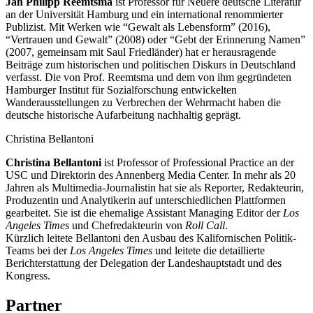
Jan Philipp Reemtsma
ist Professor für Neuere deutsche Literatur
an der Universität Hamburg und ein international renommierter
Publizist. Mit Werken wie “Gewalt als Lebensform” (2016),
“Vertrauen und Gewalt” (2008) oder “Gebt der Erinnerung Namen”
(2007, gemeinsam mit Saul Friedländer) hat er herausragende
Beiträge zum historischen und politischen Diskurs in Deutschland
verfasst. Die von Prof. Reemtsma und dem von ihm gegründeten
Hamburger Institut für Sozialforschung entwickelten
Wanderausstellungen zu Verbrechen der Wehrmacht haben die
deutsche historische Aufarbeitung nachhaltig geprägt.
Christina Bellantoni
Christina Bellantoni
ist Professor of Professional Practice an der
USC und Direktorin des Annenberg Media Center. In mehr als 20
Jahren als Multimedia-Journalistin hat sie als Reporter, Redakteurin,
Produzentin und Analytikerin auf unterschiedlichen Plattformen
gearbeitet. Sie ist die ehemalige Assistant Managing Editor der
Los
Angeles Times
und Chefredakteurin von
Roll Call
.
Kürzlich leitete Bellantoni den Ausbau des Kalifornischen Politik-
Teams bei der
Los Angeles Times
und leitete die detaillierte
Berichterstattung der Delegation der Landeshauptstadt und des
Kongress.
Partner