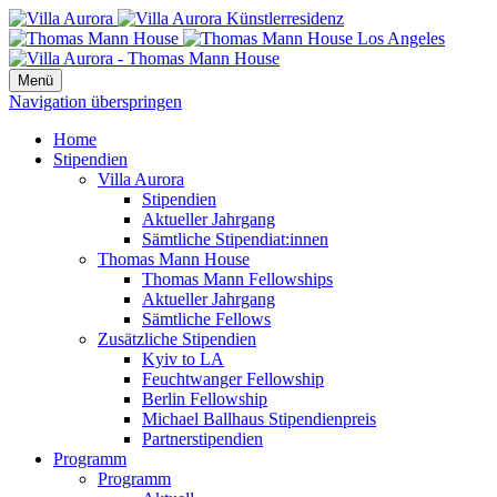
Menü
Navigation überspringen
Home
Stipendien
Villa Aurora
Stipendien
Aktueller Jahrgang
Sämtliche Stipendiat:innen
Thomas Mann House
Thomas Mann Fellowships
Aktueller Jahrgang
Sämtliche Fellows
Zusätzliche Stipendien
Kyiv to LA
Feuchtwanger Fellowship
Berlin Fellowship
Michael Ballhaus Stipendienpreis
Partnerstipendien
Programm
Programm