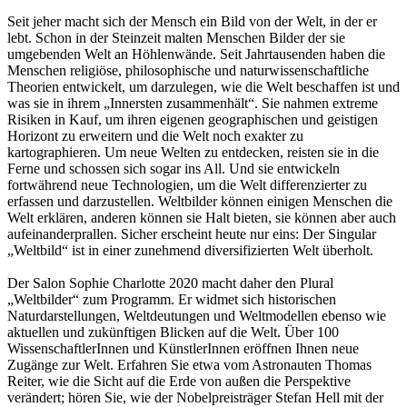
Seit jeher macht sich der Mensch ein Bild von der Welt, in der er
lebt. Schon in der Steinzeit malten Menschen Bilder der sie
umgebenden Welt an Höhlenwände. Seit Jahrtausenden haben die
Menschen religiöse, philosophische und naturwissenschaftliche
Theorien entwickelt, um darzulegen, wie die Welt beschaffen ist und
was sie in ihrem „Innersten zusammenhält“. Sie nahmen extreme
Risiken in Kauf, um ihren eigenen geographischen und geistigen
Horizont zu erweitern und die Welt noch exakter zu
kartographieren. Um neue Welten zu entdecken, reisten sie in die
Ferne und schossen sich sogar ins All. Und sie entwickeln
fortwährend neue Technologien, um die Welt differenzierter zu
erfassen und darzustellen. Weltbilder können einigen Menschen die
Welt erklären, anderen können sie Halt bieten, sie können aber auch
aufeinanderprallen. Sicher erscheint heute nur eins: Der Singular
„Weltbild“ ist in einer zunehmend diversifizierten Welt überholt.
Der Salon Sophie Charlotte 2020 macht daher den Plural
„Weltbilder“ zum Programm. Er widmet sich historischen
Naturdarstellungen, Weltdeutungen und Weltmodellen ebenso wie
aktuellen und zukünftigen Blicken auf die Welt. Über 100
WissenschaftlerInnen und KünstlerInnen eröffnen Ihnen neue
Zugänge zur Welt. Erfahren Sie etwa vom Astronauten Thomas
Reiter, wie die Sicht auf die Erde von außen die Perspektive
verändert; hören Sie, wie der Nobelpreisträger Stefan Hell mit der