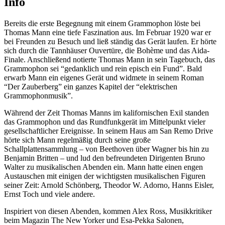
Info
Bereits die erste Begegnung mit einem Grammophon löste bei
Thomas Mann eine tiefe Faszination aus. Im Februar 1920 war er
bei Freunden zu Besuch und ließ ständig das Gerät laufen. Er hörte
sich durch die Tannhäuser Ouvertüre, die Bohème und das Aida-
Finale. Anschließend notierte Thomas Mann in sein Tagebuch, das
Grammophon sei “gedanklich und rein episch ein Fund”. Bald
erwarb Mann ein eigenes Gerät und widmete in seinem Roman
“Der Zauberberg” ein ganzes Kapitel der “elektrischen
Grammophonmusik”.
Während der Zeit Thomas Manns im kalifornischen Exil standen
das Grammophon und das Rundfunkgerät im Mittelpunkt vieler
gesellschaftlicher Ereignisse. In seinem Haus am San Remo Drive
hörte sich Mann regelmäßig durch seine große
Schallplattensammlung – von Beethoven über Wagner bis hin zu
Benjamin Britten – und lud den befreundeten Dirigenten Bruno
Walter zu musikalischen Abenden ein. Mann hatte einen engen
Austauschen mit einigen der wichtigsten musikalischen Figuren
seiner Zeit: Arnold Schönberg, Theodor W. Adorno, Hanns Eisler,
Ernst Toch und viele andere.
Inspiriert von diesen Abenden, kommen Alex Ross, Musikkritiker
beim Magazin The New Yorker und Esa-Pekka Salonen,