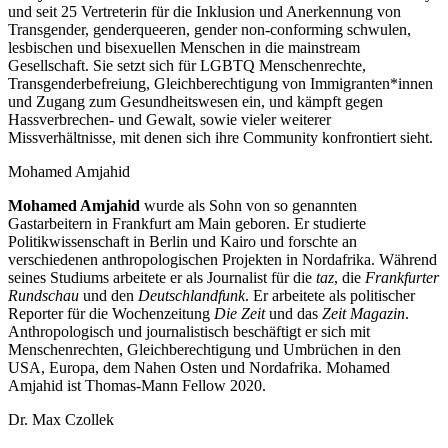
und seit 25 Vertreterin für die Inklusion und Anerkennung von
Transgender, genderqueeren, gender non-conforming schwulen,
lesbischen und bisexuellen Menschen in die mainstream
Gesellschaft. Sie setzt sich für LGBTQ Menschenrechte,
Transgenderbefreiung, Gleichberechtigung von Immigranten*innen
und Zugang zum Gesundheitswesen ein, und kämpft gegen
Hassverbrechen- und Gewalt, sowie vieler weiterer
Missverhältnisse, mit denen sich ihre Community konfrontiert sieht.
Mohamed Amjahid
Mohamed Amjahid
wurde als Sohn von so genannten
Gastarbeitern in Frankfurt am Main geboren. Er studierte
Politikwissenschaft in Berlin und Kairo und forschte an
verschiedenen anthropologischen Projekten in Nordafrika. Während
seines Studiums arbeitete er als Journalist für die
taz
, die
Frankfurter
Rundschau
und den
Deutschlandfunk
. Er arbeitete als politischer
Reporter für die Wochenzeitung
Die Zeit
und das
Zeit Magazin
.
Anthropologisch und journalistisch beschäftigt er sich mit
Menschenrechten, Gleichberechtigung und Umbrüchen in den
USA, Europa, dem Nahen Osten und Nordafrika. Mohamed
Amjahid ist Thomas-Mann Fellow 2020.
Dr. Max Czollek