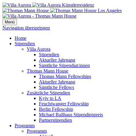
Menü
Navigation überspringen
Home
Stipendien
Villa Aurora
Stipendien
Aktueller Jahrgang
Sämtliche Stipendiat:innen
Thomas Mann House
Thomas Mann Fellowships
Aktueller Jahrgang
Sämtliche Fellows
Zusätzliche Stipendien
Kyiv to LA
Feuchtwanger Fellowship
Berlin Fellowship
Michael Ballhaus Stipendienpreis
Partnerstipendien
Programm
Programm