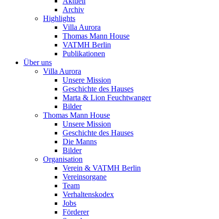
Aktuell
Archiv
Highlights
Villa Aurora
Thomas Mann House
VATMH Berlin
Publikationen
Über uns
Villa Aurora
Unsere Mission
Geschichte des Hauses
Marta & Lion Feuchtwanger
Bilder
Thomas Mann House
Unsere Mission
Geschichte des Hauses
Die Manns
Bilder
Organisation
Verein & VATMH Berlin
Vereinsorgane
Team
Verhaltenskodex
Jobs
Förderer