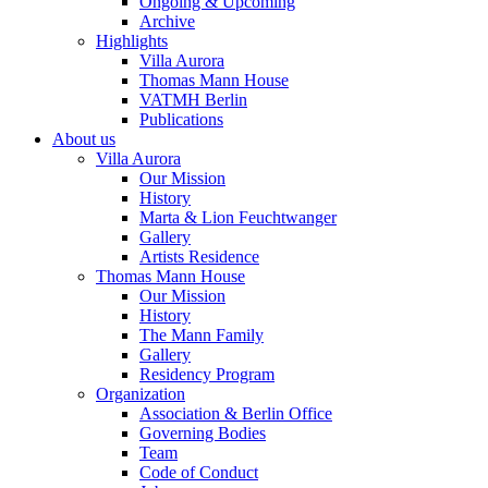
Ongoing & Upcoming
Archive
Highlights
Villa Aurora
Thomas Mann House
VATMH Berlin
Publications
About us
Villa Aurora
Our Mission
History
Marta & Lion Feuchtwanger
Gallery
Artists Residence
Thomas Mann House
Our Mission
History
The Mann Family
Gallery
Residency Program
Organization
Association & Berlin Office
Governing Bodies
Team
Code of Conduct