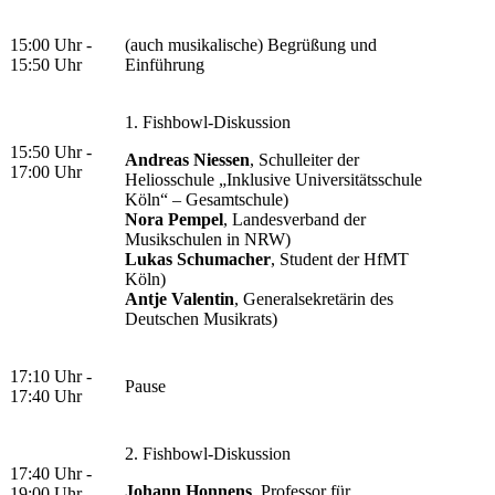
15:00 Uhr -
(auch musikalische) Begrüßung und
15:50 Uhr
Einführung
1. Fishbowl-Diskussion
15:50 Uhr -
Andreas Niessen
, Schulleiter der
17:00 Uhr
Heliosschule „Inklusive Universitätsschule
Köln“ – Gesamtschule)
Nora Pempel
, Landesverband der
Musikschulen in NRW)
Lukas Schumacher
, Student der HfMT
Köln)
Antje Valentin
, Generalsekretärin des
Deutschen Musikrats)
17:10 Uhr -
Pause
17:40 Uhr
2. Fishbowl-Diskussion
17:40 Uhr -
Johann Honnens
, Professor für
19:00 Uhr