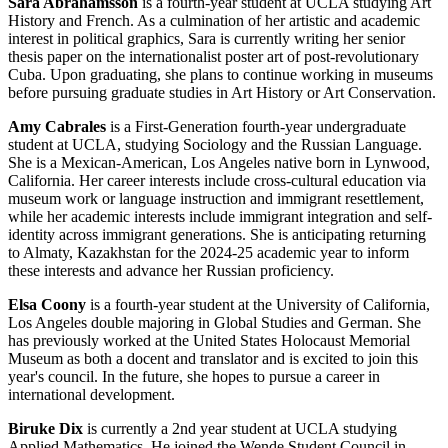
Sara Abrahamsson
is a fourth-year student at UCLA studying Art
History and French. As a culmination of her artistic and academic
interest in political graphics, Sara is currently writing her senior
thesis paper on the internationalist poster art of post-revolutionary
Cuba. Upon graduating, she plans to continue working in museums
before pursuing graduate studies in Art History or Art Conservation.
Amy Cabrales
is a First-Generation fourth-year undergraduate
student at UCLA, studying Sociology and the Russian Language.
She is a Mexican-American, Los Angeles native born in Lynwood,
California. Her career interests include cross-cultural education via
museum work or language instruction and immigrant resettlement,
while her academic interests include immigrant integration and self-
identity across immigrant generations. She is anticipating returning
to Almaty, Kazakhstan for the 2024-25 academic year to inform
these interests and advance her Russian proficiency.
Elsa Coony
is a fourth-year student at the University of California,
Los Angeles double majoring in Global Studies and German. She
has previously worked at the United States Holocaust Memorial
Museum as both a docent and translator and is excited to join this
year's council. In the future, she hopes to pursue a career in
international development.
Biruke Dix
is currently a 2nd year student at UCLA studying
Applied Mathematics. He joined the Wende Student Council in