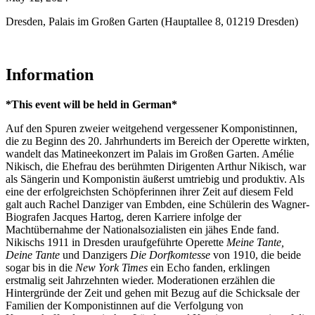
Dresden, Palais im Großen Garten (Hauptallee 8, 01219 Dresden)
Information
*This event will be held in German*
Auf den Spuren zweier weitgehend vergessener Komponistinnen,
die zu Beginn des 20. Jahrhunderts im Bereich der Operette wirkten,
wandelt das Matineekonzert im Palais im Großen Garten. Amélie
Nikisch, die Ehefrau des berühmten Dirigenten Arthur Nikisch, war
als Sängerin und Komponistin äußerst umtriebig und produktiv. Als
eine der erfolgreichsten Schöpferinnen ihrer Zeit auf diesem Feld
galt auch Rachel Danziger van Embden, eine Schülerin des Wagner-
Biografen Jacques Hartog, deren Karriere infolge der
Machtübernahme der Nationalsozialisten ein jähes Ende fand.
Nikischs 1911 in Dresden uraufgeführte Operette
Meine Tante,
Deine Tante
und Danzigers
Die Dorfkomtesse
von 1910, die beide
sogar bis in die
New York Times
ein Echo fanden, erklingen
erstmalig seit Jahrzehnten wieder. Moderationen erzählen die
Hintergründe der Zeit und gehen mit Bezug auf die Schicksale der
Familien der Komponistinnen auf die Verfolgung von