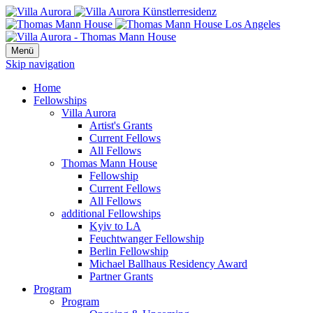
Menü
Skip navigation
Home
Fellowships
Villa Aurora
Artist's Grants
Current Fellows
All Fellows
Thomas Mann House
Fellowship
Current Fellows
All Fellows
additional Fellowships
Kyiv to LA
Feuchtwanger Fellowship
Berlin Fellowship
Michael Ballhaus Residency Award
Partner Grants
Program
Program