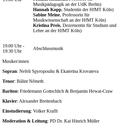
Musikpädagogik an der UdK Berlin)
Hannah Kopp
, Studentin der HfMT Köln)
Sabine Meine
, Professorin für
Musikwissenschaft an der HfMT Köln)
Kristina Preis
, Dezernentin für Studium und
Lehre an der HfMT Köln)
19:00 Uhr -
Abschlussmusik
19:30 Uhr
Musiker:innen
Sopran
: Nefeli Spyropouliu & Ekaterina Krovateva
Tenor
: Bálint Németh
Bariton
: Friedemann Gottschlich & Benjamin Hewat-Craw
Klavier
: Alexander Breitenbach
Einstudierung
: Volker Krafft
Moderation & Leitung
: PD Dr. Kai Hinrich Müller