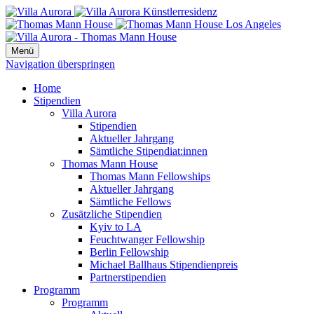
Menü
Navigation überspringen
Home
Stipendien
Villa Aurora
Stipendien
Aktueller Jahrgang
Sämtliche Stipendiat:innen
Thomas Mann House
Thomas Mann Fellowships
Aktueller Jahrgang
Sämtliche Fellows
Zusätzliche Stipendien
Kyiv to LA
Feuchtwanger Fellowship
Berlin Fellowship
Michael Ballhaus Stipendienpreis
Partnerstipendien
Programm
Programm