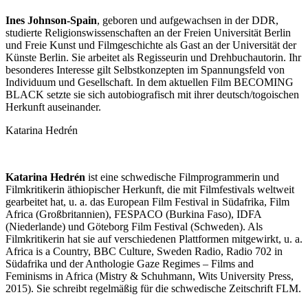
Ines Johnson-Spain
, geboren und aufgewachsen in der DDR,
studierte Religionswissenschaften an der Freien Universität Berlin
und Freie Kunst und Filmgeschichte als Gast an der Universität der
Künste Berlin. Sie arbeitet als Regisseurin und Drehbuchautorin. Ihr
besonderes Interesse gilt Selbstkonzepten im Spannungsfeld von
Individuum und Gesellschaft. In dem aktuellen Film BECOMING
BLACK setzte sie sich autobiografisch mit ihrer deutsch/togoischen
Herkunft auseinander.
Katarina Hedrén
Katarina Hedrén
ist eine schwedische Filmprogrammerin und
Filmkritikerin äthiopischer Herkunft, die mit Filmfestivals weltweit
gearbeitet hat, u. a. das European Film Festival in Südafrika, Film
Africa (Großbritannien), FESPACO (Burkina Faso), IDFA
(Niederlande) und Göteborg Film Festival (Schweden). Als
Filmkritikerin hat sie auf verschiedenen Plattformen mitgewirkt, u. a.
Africa is a Country, BBC Culture, Sweden Radio, Radio 702 in
Südafrika und der Anthologie Gaze Regimes – Films and
Feminisms in Africa (Mistry & Schuhmann, Wits University Press,
2015). Sie schreibt regelmäßig für die schwedische Zeitschrift FLM.