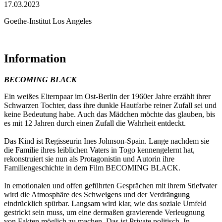
17.03.2023
Goethe-Institut Los Angeles
Information
BECOMING BLACK
Ein weißes Elternpaar im Ost-Berlin der 1960er Jahre erzählt ihrer
Schwarzen Tochter, dass ihre dunkle Hautfarbe reiner Zufall sei und
keine Bedeutung habe. Auch das Mädchen möchte das glauben, bis
es mit 12 Jahren durch einen Zufall die Wahrheit entdeckt.
Das Kind ist Regisseurin Ines Johnson-Spain. Lange nachdem sie
die Familie ihres leiblichen Vaters in Togo kennengelernt hat,
rekonstruiert sie nun als Protagonistin und Autorin ihre
Familiengeschichte in dem Film BECOMING BLACK.
In emotionalen und offen geführten Gesprächen mit ihrem Stiefvater
wird die Atmosphäre des Schweigens und der Verdrängung
eindrücklich spürbar. Langsam wird klar, wie das soziale Umfeld
gestrickt sein muss, um eine dermaßen gravierende Verleugnung
von Fakten möglich zu machen. Das ist Private politisch. In