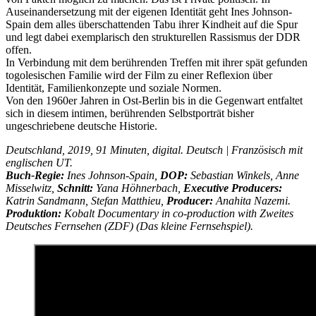
Auseinandersetzung mit der eigenen Identität geht Ines Johnson-
Spain dem alles überschattenden Tabu ihrer Kindheit auf die Spur
und legt dabei exemplarisch den strukturellen Rassismus der DDR
offen.
In Verbindung mit dem berührenden Treffen mit ihrer spät gefunden
togolesischen Familie wird der Film zu einer Reflexion über
Identität, Familienkonzepte und soziale Normen.
Von den 1960er Jahren in Ost-Berlin bis in die Gegenwart entfaltet
sich in diesem intimen, berührenden Selbstporträt bisher
ungeschriebene deutsche Historie.
Deutschland, 2019, 91 Minuten, digital. Deutsch | Französisch mit
englischen UT.
Buch-Regie:
Ines Johnson-Spain,
DOP:
Sebastian Winkels, Anne
Misselwitz,
Schnitt:
Yana Höhnerbach,
Executive Producers:
Katrin Sandmann, Stefan Matthieu,
Producer:
Anahita Nazemi.
Produktion:
Kobalt Documentary in co-production with Zweites
Deutsches Fernsehen (ZDF) (Das kleine Fernsehspiel).