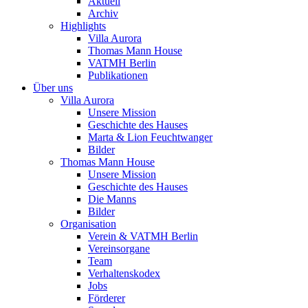
Aktuell
Archiv
Highlights
Villa Aurora
Thomas Mann House
VATMH Berlin
Publikationen
Über uns
Villa Aurora
Unsere Mission
Geschichte des Hauses
Marta & Lion Feuchtwanger
Bilder
Thomas Mann House
Unsere Mission
Geschichte des Hauses
Die Manns
Bilder
Organisation
Verein & VATMH Berlin
Vereinsorgane
Team
Verhaltenskodex
Jobs
Förderer