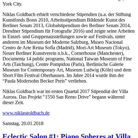
York City.
Niklas Goldbach erhielt verschiedene Stipendien (u.a. der Stiftung
Kunstfonds Bonn 2010, Arbeitsstipendium Bildende Kunst des
Berliner Senats 2013, Globalstipendium des Berliner Senats 2014,
Dresdner Stipendium für Fotografie 2016) und zeigte seine Arbeiten
in Einzel- und Gruppenausstellungen sowie auf Festivals, unter
anderem im Museum der Moderne Salzburg, Museo Nacional
Centro de Arte Reina Sofía (Madrid), Mori-Art Museum (Tokyo),
Neuer Berliner Kunstverein n.b.k., Cornerhouse (Manchester),
Documenta 14 public programs, National Taiwan Museum of Fine
Arts (Taichung), Centre Pompidou (Paris), Berlinische Galerie
Museum for Contemporary Art, Museum Ludwig (Köln) und dem
Short Film Festival Oberhausen. Im Jahre 2014 wurde ihm der
“Paula Modersohn Becker Preis” verliehen.
Niklas Goldbach war im ersten Quartal 2017 Stipendiat der Villa
Aurora. Das Projekt "1550 San Remo Drive” begann während
dieser Zeit.
www.niklasgoldbach.de
Samstag,
20.01.2018
Eclectic Salon #1: Piano Spheres at Villa