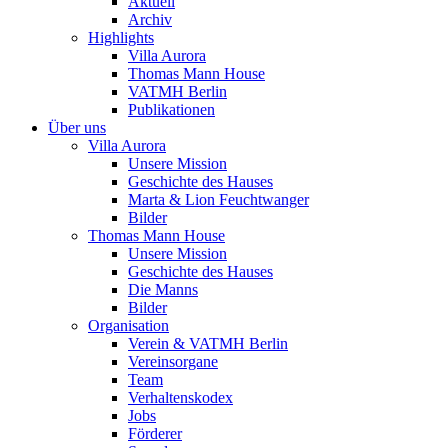
Aktuell
Archiv
Highlights
Villa Aurora
Thomas Mann House
VATMH Berlin
Publikationen
Über uns
Villa Aurora
Unsere Mission
Geschichte des Hauses
Marta & Lion Feuchtwanger
Bilder
Thomas Mann House
Unsere Mission
Geschichte des Hauses
Die Manns
Bilder
Organisation
Verein & VATMH Berlin
Vereinsorgane
Team
Verhaltenskodex
Jobs
Förderer