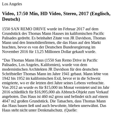
Los Angeles
Video, 17:50 Min, HD Video, Stereo, 2017 (Englisch,
Deutsch)
1550 SAN REMO DRIVE wurde im Februar 2017 auf dem
Grundstück des Thomas Mann Hauses im kalifornischen Pacific
Palisades gedreht. Es beinhaltet Zitate von JR Davidson, Thomas
Mann und den Immobilienfirmen, die das Haus auf den Markt
brachten, bevor es von der Deutschen Bundesregierung im
November 2016 für 13,25 Millionen Dollar gekauft wurde.
“Das Thomas Mann Haus (1550 San Remo Drive in Pacific
Palisades, Los Angeles, Kalifornien), wurde von dem
modernistischen Architekten JR Davidson für den deutschen
Schriftsteller Thomas Mann im Jahre 1941 gebaut. Mann lebte von
1942 bis 1952 im kalifornischen Exil, bevor er in die Schweiz
emigrierte, wo er die letzten drei Jahre seines Lebens verbrachte.
Von 2012 an wurde es für $15,000 im Monat vermietet und im Jahr
2016 schließlich für $16,995,000 als Abbruch-Objekt zum Verkauf
angeboten. Das Haus ist 460 m2 gross und befindet sich auf einem
4047 m2 großen Grundstück. Die Tatsachen, dass Thomas Mann
das Haus bauen ließ und auch bewohnte, blieben unerwähnt. Das
Haus steht nicht unter Denkmalschutz. (Quelle: