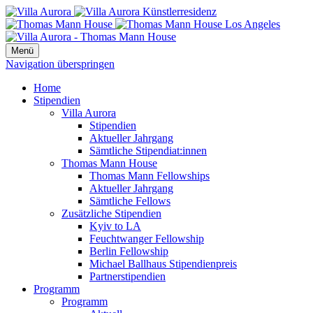
Menü
Navigation überspringen
Home
Stipendien
Villa Aurora
Stipendien
Aktueller Jahrgang
Sämtliche Stipendiat:innen
Thomas Mann House
Thomas Mann Fellowships
Aktueller Jahrgang
Sämtliche Fellows
Zusätzliche Stipendien
Kyiv to LA
Feuchtwanger Fellowship
Berlin Fellowship
Michael Ballhaus Stipendienpreis
Partnerstipendien
Programm
Programm