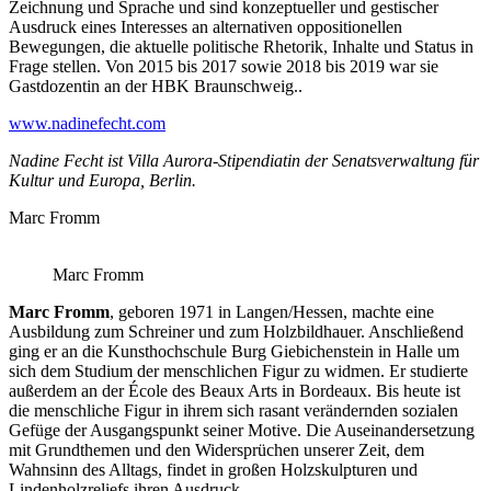
Zeichnung und Sprache und sind konzeptueller und gestischer
Ausdruck eines Interesses an alternativen oppositionellen
Bewegungen, die aktuelle politische Rhetorik, Inhalte und Status in
Frage stellen. Von 2015 bis 2017 sowie 2018 bis 2019 war sie
Gastdozentin an der HBK Braunschweig..
www.nadinefecht.com
Nadine Fecht ist Villa Aurora-Stipendiatin der Senatsverwaltung für
Kultur und Europa, Berlin.
Marc Fromm
Marc Fromm
Marc Fromm
, geboren 1971 in Langen/Hessen, machte eine
Ausbildung zum Schreiner und zum Holzbildhauer. Anschließend
ging er an die Kunsthochschule Burg Giebichenstein in Halle um
sich dem Studium der menschlichen Figur zu widmen. Er studierte
außerdem an der École des Beaux Arts in Bordeaux. Bis heute ist
die menschliche Figur in ihrem sich rasant verändernden sozialen
Gefüge der Ausgangspunkt seiner Motive. Die Auseinandersetzung
mit Grundthemen und den Widersprüchen unserer Zeit, dem
Wahnsinn des Alltags, findet in großen Holzskulpturen und
Lindenholzreliefs ihren Ausdruck.