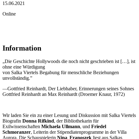
15.06.2021
Online
Information
„Die Geschichte Hollywoods die noch nicht geschrieben ist […], ist
ohne eine Würdigung
von Salka Viertels Begabung für menschliche Beziehungen
unvollständig.”
—Gottfried Reinhardt, Der Liebhaber, Erinnerungen seines Sohnes
Gottfried Reinhardt an Max Reinhardt (Droemer Knaur, 1972)
Wir laden Sie ein zu einer Lesung und Diskussion mit Salka Viertels
Biografin
Donna Rifkind
, der Bibliothekarin für
Exilwissenschaften
Michaela Ullmann
, und
Friedel
Schmoranzer
, Leiterin der Stipendiatenprogramme in der Villa
Aurora. Die Schauspielerin
Nina Franoszek
liest aus Salkas