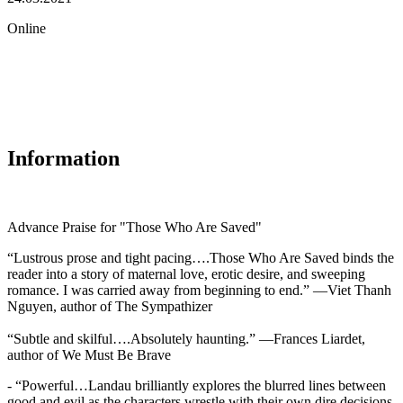
Online
Information
Advance Praise for "Those Who Are Saved"
“Lustrous prose and tight pacing….Those Who Are Saved binds the
reader into a story of maternal love, erotic desire, and sweeping
romance. I was carried away from beginning to end.” —Viet Thanh
Nguyen, author of The Sympathizer
“Subtle and skilful….Absolutely haunting.” —Frances Liardet,
author of We Must Be Brave
- “Powerful…Landau brilliantly explores the blurred lines between
good and evil as the characters wrestle with their own dire decisions