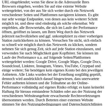
URL eingeblendet; wenn Sie diese in die Adresszeile Ihres
Browsers eingeben, werden Sie auf eine externe Website
weitergeleitet, von der aus Sie sich weiter durch ein Netzwerk
verschiedener Seiten und Plattformen navigieren können. Es gibt
nur sehr wenige Endpunkte, von denen aus kein weiterer Schritt
möglich ist, und diese sind eindeutig als solche erkennbar. Wir
empfehlen, alle Browsertabs, die sich im Laufe der Performance
öffnen, geöffnet zu lassen, um Ihren Weg durch das Netzwerk
jederzeit nachvollziehen und ggf. unkompliziert zu einer vorherigen
Station zurückkehren zu können. Versuchen Sie nicht, sich einfach
so schnell wie möglich durch das Netzwerk zu klicken, sondern
nehmen Sie sich genug Zeit, sich auf jede Station einzulassen, und
verwenden Sie nach Möglichkeit gute Kopfhörer. Sie können im
Laufe der Performance u.a. auf folgende Seiten/Plattformen
weitergeleitet werden: Google Drive, Google Maps, Google Docs,
Soundcloud, Linktree, Instagram, Vimeo, YouTube, Cryptpad und
einige weitere; Sie benötigen kein eigenes Konto bei den jeweiligen
Anbietern. Alle Links wurden bei der Erstellung sorgfältig geprüft,
dennoch wird ausdrücklich darauf hingewiesen, dass unerwartete
Fehler auftreten können und die Teilnahme an der Online-
Performance vollständig auf eigenes Risiko erfolgt; es kann keinerlei
Haftung für hieraus entstandene Schäden oder aus der Nutzung der
verschiedenen Websiteangebote erwachsende Rechtsverletzungen
übernommen werden. Durch Betreten einer externen Website
stimmen Sie den Nutzungsbedingungen und Datenschutzrichtlinien