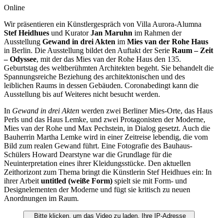
Online
Wir präsentieren ein Künstlergespräch von Villa Aurora-Alumna
Stef Heidhues
und Kurator
Jan Maruhn
im Rahmen der
Ausstellung
Gewand in drei Akten
im
Mies van der Rohe Haus
in Berlin. Die Ausstellung bildet den Auftakt der Serie
Raum – Zeit
– Odyssee
, mit der das Mies van der Rohe Haus den 135.
Geburtstag des weltberühmten Architekten begeht. Sie behandelt die
Spannungsreiche Beziehung des architektonischen und des
leiblichen Raums in dessen Gebäuden. Coronabedingt kann die
Ausstellung bis auf Weiteres nicht besucht werden.
In
Gewand in drei Akten
werden zwei Berliner Mies-Orte, das Haus
Perls und das Haus Lemke, und zwei Protagonisten der Moderne,
Mies van der Rohe und Max Pechstein, in Dialog gesetzt. Auch die
Bauherrin Martha Lemke wird in einer Zeitreise lebendig, die vom
Bild zum realen Gewand führt. Eine Fotografie des Bauhaus-
Schülers Howard Dearstyne war die Grundlage für die
Neuinterpretation eines ihrer Kleidungsstücke. Den aktuellen
Zeithorizont zum Thema bringt die Künstlerin Stef Heidhues ein: In
ihrer Arbeit
untitled (weiße Form)
spielt sie mit Form- und
Designelementen der Moderne und fügt sie kritisch zu neuen
Anordnungen im Raum.
Bitte klicken, um das Video zu laden. Ihre IP-Adresse