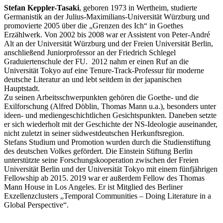
Stefan Keppler-Tasaki
, geboren 1973 in Wertheim, studierte
Germanistik an der Julius-Maximilians-Universität Würzburg und
promovierte 2005 über die „Grenzen des Ich“ in Goethes
Erzählwerk. Von 2002 bis 2008 war er Assistent von Peter-André
Alt an der Universität Würzburg und der Freien Universität Berlin,
anschließend Juniorprofessor an der Friedrich Schlegel
Graduiertenschule der FU. 2012 nahm er einen Ruf an die
Universität Tokyo auf eine Tenure-Track-Professur für moderne
deutsche Literatur an und lebt seitdem in der japanischen
Hauptstadt.
Zu seinen Arbeitsschwerpunkten gehören die Goethe- und die
Exilforschung (Alfred Döblin, Thomas Mann u.a.), besonders unter
ideen- und mediengeschichtlichen Gesichtspunkten. Daneben setzte
er sich wiederholt mit der Geschichte der NS-Ideologie auseinander,
nicht zuletzt in seiner südwestdeutschen Herkunftsregion.
Stefans Studium und Promotion wurden durch die Studienstiftung
des deutschen Volkes gefördert. Die Einstein Stiftung Berlin
unterstützte seine Forschungskooperation zwischen der Freien
Universität Berlin und der Universität Tokyo mit einem fünfjährigen
Fellowship ab 2015. 2019 war er außerdem Fellow des Thomas
Mann House in Los Angeles. Er ist Mitglied des Berliner
Exzellenzclusters „Temporal Communities – Doing Literature in a
Global Perspective“.