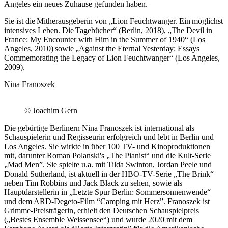
Angeles ein neues Zuhause gefunden haben.
Sie ist die Mitherausgeberin von „Lion Feuchtwanger. Ein möglichst
intensives Leben. Die Tagebücher“ (Berlin, 2018), „The Devil in
France: My Encounter with Him in the Summer of 1940“ (Los
Angeles, 2010) sowie „Against the Eternal Yesterday: Essays
Commemorating the Legacy of Lion Feuchtwanger“ (Los Angeles,
2009).
Nina Franoszek
© Joachim Gern
Die gebürtige Berlinern Nina Franoszek ist international als
Schauspielerin und Regisseurin erfolgreich und lebt in Berlin und
Los Angeles. Sie wirkte in über 100 TV- und Kinoproduktionen
mit, darunter Roman Polanski's „The Pianist“ und die Kult-Serie
„Mad Men”. Sie spielte u.a. mit Tilda Swinton, Jordan Peele und
Donald Sutherland, ist aktuell in der HBO-TV-Serie „The Brink“
neben Tim Robbins und Jack Black zu sehen, sowie als
Hauptdarstellerin in „Letzte Spur Berlin: Sommersonnenwende“
und dem ARD-Degeto-Film “Camping mit Herz”. Franoszek ist
Grimme-Preisträgerin, erhielt den Deutschen Schauspielpreis
(„Bestes Ensemble Weissensee“) und wurde 2020 mit dem