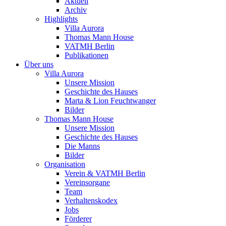
Aktuell
Archiv
Highlights
Villa Aurora
Thomas Mann House
VATMH Berlin
Publikationen
Über uns
Villa Aurora
Unsere Mission
Geschichte des Hauses
Marta & Lion Feuchtwanger
Bilder
Thomas Mann House
Unsere Mission
Geschichte des Hauses
Die Manns
Bilder
Organisation
Verein & VATMH Berlin
Vereinsorgane
Team
Verhaltenskodex
Jobs
Förderer