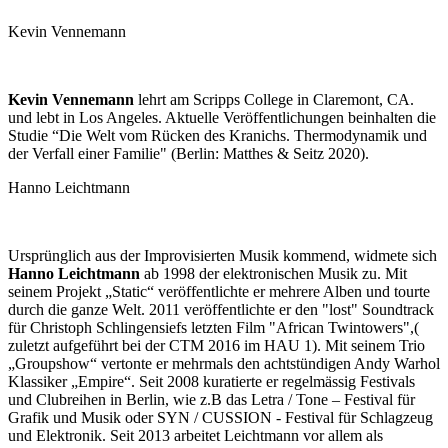
Kevin Vennemann
Kevin Vennemann
lehrt am Scripps College in Claremont, CA.
und lebt in Los Angeles. Aktuelle Veröffentlichungen beinhalten die
Studie “Die Welt vom Rücken des Kranichs. Thermodynamik und
der Verfall einer Familie" (Berlin: Matthes & Seitz 2020).
Hanno Leichtmann
Ursprünglich aus der Improvisierten Musik kommend, widmete sich
Hanno Leichtmann
ab 1998 der elektronischen Musik zu. Mit
seinem Projekt „Static“ veröffentlichte er mehrere Alben und tourte
durch die ganze Welt. 2011 veröffentlichte er den "lost" Soundtrack
für Christoph Schlingensiefs letzten Film "African Twintowers",(
zuletzt aufgeführt bei der CTM 2016 im HAU 1). Mit seinem Trio
„Groupshow“ vertonte er mehrmals den achtstündigen Andy Warhol
Klassiker „Empire“. Seit 2008 kuratierte er regelmässig Festivals
und Clubreihen in Berlin, wie z.B das Letra / Tone – Festival für
Grafik und Musik oder SYN / CUSSION - Festival für Schlagzeug
und Elektronik. Seit 2013 arbeitet Leichtmann vor allem als