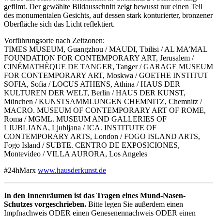
gefilmt. Der gewählte Bildausschnitt zeigt bewusst nur einen Teil
des monumentalen Gesichts, auf dessen stark konturierter, bronzener
Oberfläche sich das Licht reflektiert.
Vorführungsorte nach Zeitzonen:
TIMES MUSEUM, Guangzhou / MAUDI, Tbilisi / AL MA’MAL
FOUNDATION FOR CONTEMPORARY ART, Jerusalem /
CINÉMATHÈQUE DE TANGER, Tanger / GARAGE MUSEUM
FOR CONTEMPORARY ART, Moskwa / GOETHE INSTITUT
SOFIA, Sofia / LOCUS ATHENS, Athina / HAUS DER
KULTUREN DER WELT, Berlin / HAUS DER KUNST,
München / KUNSTSAMMLUNGEN CHEMNITZ, Chemnitz /
MACRO. MUSEUM OF CONTEMPORARY ART OF ROME,
Roma / MGML. MUSEUM AND GALLERIES OF
LJUBLJANA, Ljubljana / ICA. INSTITUTE OF
CONTEMPORARY ARTS, London / FOGO ISLAND ARTS,
Fogo Island / SUBTE. CENTRO DE EXPOSICIONES,
Montevideo / VILLA AURORA, Los Angeles
#24hMarx
www.hausderkunst.de
In den Innenräumen ist das Tragen eines Mund-Nasen-
Schutzes vorgeschrieben.
Bitte legen Sie außerdem einen
Impfnachweis ODER einen Genesenennachweis ODER einen