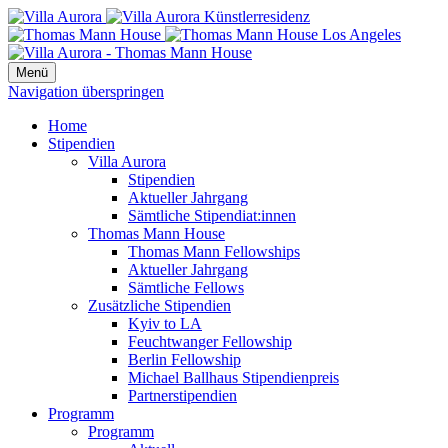
Menü
Navigation überspringen
Home
Stipendien
Villa Aurora
Stipendien
Aktueller Jahrgang
Sämtliche Stipendiat:innen
Thomas Mann House
Thomas Mann Fellowships
Aktueller Jahrgang
Sämtliche Fellows
Zusätzliche Stipendien
Kyiv to LA
Feuchtwanger Fellowship
Berlin Fellowship
Michael Ballhaus Stipendienpreis
Partnerstipendien
Programm
Programm