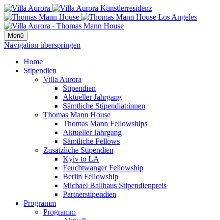
Menü
Navigation überspringen
Home
Stipendien
Villa Aurora
Stipendien
Aktueller Jahrgang
Sämtliche Stipendiat:innen
Thomas Mann House
Thomas Mann Fellowships
Aktueller Jahrgang
Sämtliche Fellows
Zusätzliche Stipendien
Kyiv to LA
Feuchtwanger Fellowship
Berlin Fellowship
Michael Ballhaus Stipendienpreis
Partnerstipendien
Programm
Programm