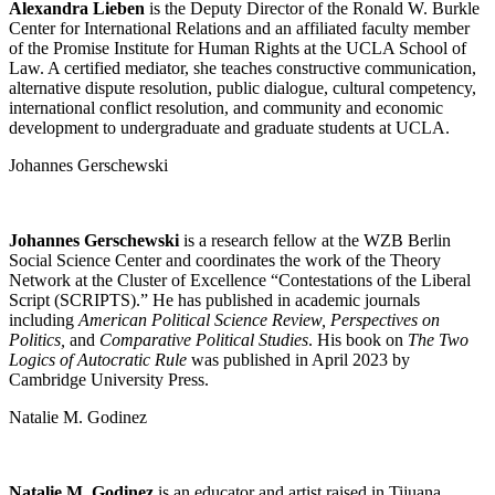
Alexandra Lieben
is the Deputy Director of the Ronald W. Burkle
Center for International Relations and an affiliated faculty member
of the Promise Institute for Human Rights at the UCLA School of
Law. A certified mediator, she teaches constructive communication,
alternative dispute resolution, public dialogue, cultural competency,
international conflict resolution, and community and economic
development to undergraduate and graduate students at UCLA.
Johannes Gerschewski
Johannes Gerschewski
is a research fellow at the WZB Berlin
Social Science Center and coordinates the work of the Theory
Network at the Cluster of Excellence “Contestations of the Liberal
Script (SCRIPTS).” He has published in academic journals
including
American Political Science Review, Perspectives on
Politics,
and
Comparative Political Studies
. His book on
The Two
Logics of Autocratic Rule
was published in April 2023 by
Cambridge University Press.
Natalie M. Godinez
Natalie M. Godinez
is an educator and artist raised in Tijuana,