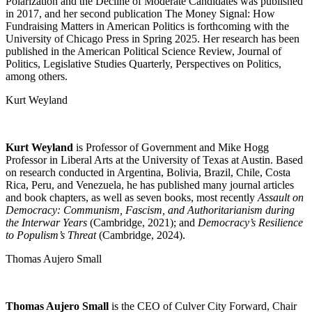
Polarization and the Decline of Moderate Candidates was published
in 2017, and her second publication The Money Signal: How
Fundraising Matters in American Politics is forthcoming with the
University of Chicago Press in Spring 2025. Her research has been
published in the American Political Science Review, Journal of
Politics, Legislative Studies Quarterly, Perspectives on Politics,
among others.
Kurt Weyland
Kurt Weyland
is Professor of Government and Mike Hogg
Professor in Liberal Arts at the University of Texas at Austin. Based
on research conducted in Argentina, Bolivia, Brazil, Chile, Costa
Rica, Peru, and Venezuela, he has published many journal articles
and book chapters, as well as seven books, most recently
Assault on
Democracy: Communism, Fascism, and Authoritarianism during
the Interwar Years
(Cambridge, 2021); and
Democracy’s Resilience
to Populism’s Threat
(Cambridge, 2024).
Thomas Aujero Small
Thomas Aujero Small
is the CEO of Culver City Forward, Chair