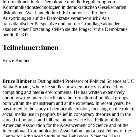
Informationen in der Demokratie und die Regulierung von
Kommunikationstechnologien in demokratischen Gesellschaften
diskutieren. Wer handelt durch KI und wer ist für ihre
Auswirkungen auf die Demokratie verantwortlich? Aus
transatlantischer Perspektive und auf der Grundlage aktueller
akademischer Forschung stellen sie die Frage: Ist die Demokratie
bereit für KI?
Teilnehmer:innen
Bruce Bimber
Bruce Bimber
is Distinguished Professor of Political Science at UC
Santa Barbara, where he studies how democracy is affected by
computing and media environments. He has written extensively
about how the Internet
facilitates
the formation of political groups
both within the mainstream and at the extremes. In recent years, he
has turned to the study of democratic erosion, focusing on the role of
social media use in people's belief in conspiracy theories and in the
spread of populist and illiberal attitudes.
He is a Fellow of the
American Association for the Advancement of Science and of the
International Communication Association, and a past Fellow of the
Center for Advanced Study in the Behavioral Sciences.
He is