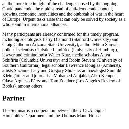
all the more true in light of the challenges posed by the ongoing
Covid pandemic, the rapid spread of anti-democratic content,
growing economic inequalities and the outbreak of war in the heart
of Europe. Urgent tasks arise that can only be solved by society as a
whole and in international alliances.
Many participants are already confirmed for this timely program,
including sociologists Larry Diamond (Stanford University) and
Craig Calhoun (Arizona State University), author Mithu Sanyal,
political scientists Christine Landfried (University of Hamburg),
lawyer and criminologist Walter Katz, media scholars Anya
Schiffrin (Columbia University) and Robin Stevens (University of
Southern California), legal scholar Lawrence Douglas (Amherst),
artists Suzanne Lacy and Gregory Sholette, archaeologist Sunhild
Kleingärtner and journalists Mohamed Amjahid, Aiko Kempen,
Olaya Argüeso Pérez and Tom Zoellner (Los Angeles Review of
Books), among others.
Partner
The Seminar is a cooperation between the UCLA Digital
Humanities Department and the Thomas Mann House