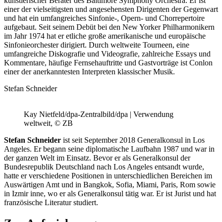
künstlerischer Berater des Baltimore Symphony Orchestra. Er ist
einer der vielseitigsten und angesehensten Dirigenten der Gegenwart
und hat ein umfangreiches Sinfonie-, Opern- und Chorrepertoire
aufgebaut. Seit seinem Debüt bei den New Yorker Philharmonikern
im Jahr 1974 hat er etliche große amerikanische und europäische
Sinfonieorchester dirigiert. Durch weltweite Tourneen, eine
umfangreiche Diskografie und Videografie, zahlreiche Essays und
Kommentare, häufige Fernsehauftritte und Gastvorträge ist Conlon
einer der anerkanntesten Interpreten klassischer Musik.
Stefan Schneider
Kay Nietfeld/dpa-Zentralbild/dpa | Verwendung
weltweit, © ZB
Stefan Schneider
ist seit September 2018 Generalkonsul in Los
Angeles. Er begann seine diplomatische Laufbahn 1987 und war in
der ganzen Welt im Einsatz. Bevor er als Generalkonsul der
Bundesrepublik Deutschland nach Los Angeles entsandt wurde,
hatte er verschiedene Positionen in unterschiedlichen Bereichen im
Auswärtigen Amt und in Bangkok, Sofia, Miami, Paris, Rom sowie
in Izmir inne, wo er als Generalkonsul tätig war. Er ist Jurist und hat
französische Literatur studiert.