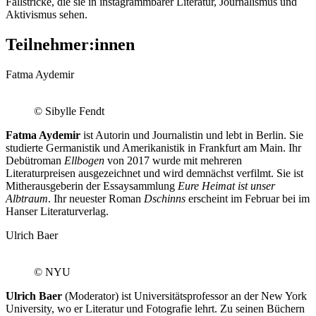
Fallstricke, die sie in instagrammbarer Literatur, Journalismus und
Aktivismus sehen.
Teilnehmer:innen
Fatma Aydemir
© Sibylle Fendt
Fatma Aydemir
ist Autorin und Journalistin und lebt in Berlin. Sie
studierte Germanistik und Amerikanistik in Frankfurt am Main. Ihr
Debütroman
Ellbogen
von 2017 wurde mit mehreren
Literaturpreisen ausgezeichnet und wird demnächst verfilmt. Sie ist
Mitherausgeberin der Essaysammlung
Eure Heimat ist unser
Albtraum
. Ihr neuester Roman
Dschinns
erscheint im Februar bei im
Hanser Literaturverlag.
Ulrich Baer
© NYU
Ulrich Baer
(Moderator) ist Universitätsprofessor an der New York
University, wo er Literatur und Fotografie lehrt. Zu seinen Büchern