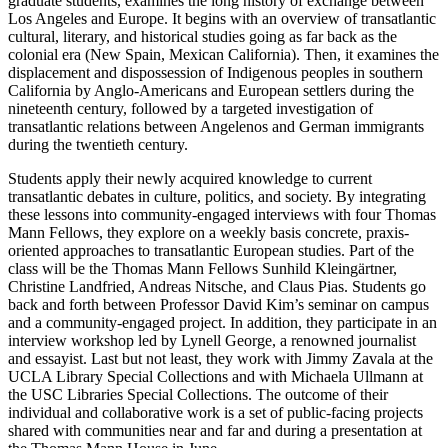
graduate students, examines the long history of exchange between
Los Angeles and Europe. It begins with an overview of transatlantic
cultural, literary, and historical studies going as far back as the
colonial era (New Spain, Mexican California). Then, it examines the
displacement and dispossession of Indigenous peoples in southern
California by Anglo-Americans and European settlers during the
nineteenth century, followed by a targeted investigation of
transatlantic relations between Angelenos and German immigrants
during the twentieth century.
Students apply their newly acquired knowledge to current
transatlantic debates in culture, politics, and society. By integrating
these lessons into community-engaged interviews with four Thomas
Mann Fellows, they explore on a weekly basis concrete, praxis-
oriented approaches to transatlantic European studies. Part of the
class will be the Thomas Mann Fellows Sunhild Kleingärtner,
Christine Landfried, Andreas Nitsche, and Claus Pias. Students go
back and forth between Professor David Kim’s seminar on campus
and a community-engaged project. In addition, they participate in an
interview workshop led by Lynell George, a renowned journalist
and essayist. Last but not least, they work with Jimmy Zavala at the
UCLA Library Special Collections and with Michaela Ullmann at
the USC Libraries Special Collections. The outcome of their
individual and collaborative work is a set of public-facing projects
shared with communities near and far and during a presentation at