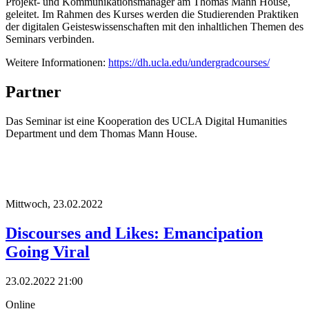
Projekt- und Kommunikationsmanager am
Thomas Mann House
,
geleitet
.
Im Rahmen des Kurses
werden die S
tud
ierenden
Pra
ktiken
der digitalen Geisteswissenschaften
mit den
inhaltlichen
Themen
des
Seminars
verbinden
.
Weitere Informationen
:
https://dh.ucla.edu/undergradcourses/
Partner
Das Seminar ist eine Kooperation des UCLA Digital Humanities
Department und dem Thomas Mann House.
Mittwoch,
23.02.2022
Discourses and Likes: Emancipation
Going Viral
23.02.2022 21:00
Online