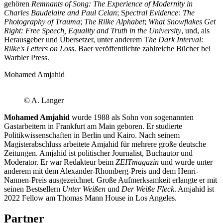
gehören
Remnants of Song: The Experience of Modernity in
Charles Baudelaire and Paul Celan
; S
pectral Evidence: The
Photography of Trauma
;
The Rilke Alphabet
;
What Snowflakes Get
Right: Free Speech, Equality and Truth in the University
, und, als
Herausgeber und Übersetzer, unter anderem T
he Dark Interval:
Rilke's Letters on Loss
. Baer veröffentlichte zahlreiche Bücher bei
Warbler Press.
Mohamed Amjahid
© A. Langer
Mohamed Amjahid
wurde 1988 als Sohn von sogenannten
Gastarbeitern in Frankfurt am Main geboren. Er studierte
Politikwissenschaften in Berlin und Kairo. Nach seinem
Magisterabschluss arbeitete Amjahid für mehrere große deutsche
Zeitungen. Amjahid ist politischer Journalist, Buchautor und
Moderator. Er war Redakteur beim
ZEITmagazin
und wurde unter
anderem mit dem Alexander-Rhomberg-Preis und dem Henri-
Nannen-Preis ausgezeichnet. Große Aufmerksamkeit erlangte er mit
seinen Bestsellern
Unter Weißen
und
Der Weiße Fleck
. Amjahid ist
2022 Fellow am Thomas Mann House in Los Angeles.
Partner