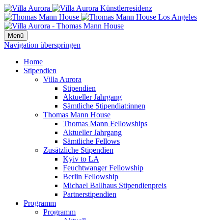
Menü
Navigation überspringen
Home
Stipendien
Villa Aurora
Stipendien
Aktueller Jahrgang
Sämtliche Stipendiat:innen
Thomas Mann House
Thomas Mann Fellowships
Aktueller Jahrgang
Sämtliche Fellows
Zusätzliche Stipendien
Kyiv to LA
Feuchtwanger Fellowship
Berlin Fellowship
Michael Ballhaus Stipendienpreis
Partnerstipendien
Programm
Programm