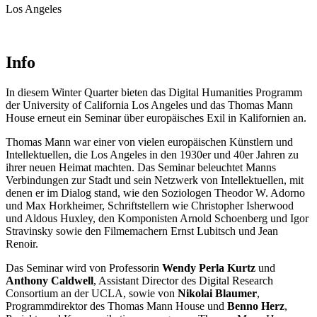
Los Angeles
Info
In diesem
Winter
Quarter
bieten das
Digital Humanities Programm
der University of California Los Angeles
und das
Thomas Mann
House erneut
ein Seminar über europäisches Exil in Kalifornien an.
Thomas Mann war einer
von vielen europäischen Künstlern und
Intellektuellen, die Los Angeles
in den 1930er und 40er Jahren
zu
ihrer neuen Heimat machten. D
as
Seminar
beleuchtet
Manns
Verbindungen zur Stadt und
sein
Netzwerk von Intellektuellen, mit
denen er im Dialog stand, wie den Soziologen Theodor W. Adorno
und Max Horkheimer, Schriftstellern wie Christopher Isherwood
und Aldous Huxley, den Komponisten Arnold
Schoenberg
und Igor
Stravinsky sowie den Filmemachern Ernst Lubitsch und Jean
Renoir.
D
as Seminar
wird von
Professorin
Wendy Perla Kurtz
und
Anthony Caldwell
,
Assistant Director des Digital Research
Consortium
an der
UCLA,
sowie von
Nikolai
Blaumer
,
Programmdirektor des
Thomas Mann House und
Benno Herz
,