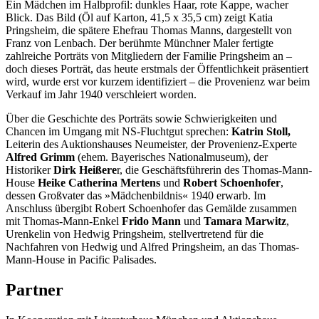
Ein Mädchen im Halbprofil: dunkles Haar, rote Kappe, wacher
Blick. Das Bild (Öl auf Karton, 41,5 x 35,5 cm) zeigt Katia
Pringsheim, die spätere Ehefrau Thomas Manns, dargestellt von
Franz von Lenbach. Der berühmte Münchner Maler fertigte
zahlreiche Porträts von Mitgliedern der Familie Pringsheim an –
doch dieses Porträt, das heute erstmals der Öffentlichkeit präsentiert
wird, wurde erst vor kurzem identifiziert – die Provenienz war beim
Verkauf im Jahr 1940 verschleiert worden.
Über die Geschichte des Porträts sowie Schwierigkeiten und
Chancen im Umgang mit NS-Fluchtgut sprechen:
Katrin Stoll,
Leiterin des Auktionshauses Neumeister, der Provenienz-Experte
Alfred Grimm
(ehem. Bayerisches Nationalmuseum), der
Historiker
Dirk Heißere
r, die Geschäftsführerin des Thomas-Mann-
House
Heike Catherina Mertens
und
Robert Schoenhofer
,
dessen Großvater das »Mädchenbildnis« 1940 erwarb. Im
Anschluss übergibt Robert Schoenhofer das Gemälde zusammen
mit Thomas-Mann-Enkel
Frido Mann
und
Tamara Marwitz
,
Urenkelin von Hedwig Pringsheim, stellvertretend für die
Nachfahren von Hedwig und Alfred Pringsheim, an das Thomas-
Mann-House in Pacific Palisades.
Partner